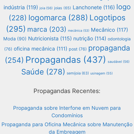
logo
indústria
(119)
Lanchonete
(116)
joias
(65)
joia
(56)
logomarca
(288)
Logotipos
(228)
(295)
marca
(203)
Mecânico
(117)
mecânica
(53)
Nutricionista
(115)
nutrição
(114)
Moda
(90)
odontologia
propaganda
oficina mecânica
(111)
(76)
post
(76)
Propagandas
(437)
(254)
saudável
(56)
Saúde
(278)
semijoia
(63)
usinagem
(55)
Propagandas Recentes:
Propaganda sobre Interfone em Nuvem para
Condomínios
Propaganda para Oficina Mecânica sobre Manutenção
da Embreagem