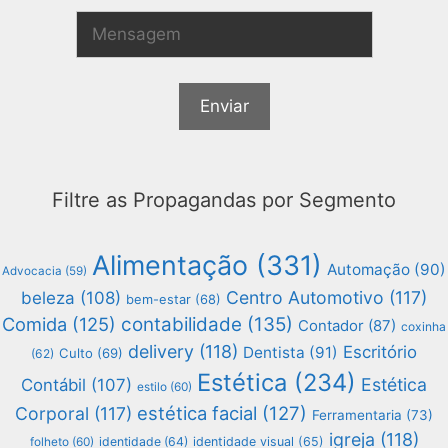
Filtre as Propagandas por Segmento
Alimentação
(331)
Automação
(90)
Advocacia
(59)
Centro Automotivo
(117)
beleza
(108)
bem-estar
(68)
Comida
(125)
contabilidade
(135)
Contador
(87)
coxinha
delivery
(118)
Escritório
Dentista
(91)
Culto
(69)
(62)
Estética
(234)
Estética
Contábil
(107)
estilo
(60)
estética facial
(127)
Corporal
(117)
Ferramentaria
(73)
igreja
(118)
folheto
(60)
identidade
(64)
identidade visual
(65)